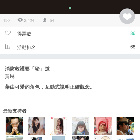
190
2,424
54
86
得票數
68
活動排名
消防救護要「豬」道
黃琳
藉由可愛的角色，互動式說明正確觀念。
最新支持者