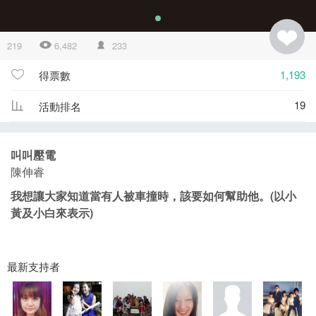
219
6,482
233
1,193
得票數
19
活動排名
叫叫壓電
陳伸睿
我想讓大家知道當有人被車撞時，該要如何幫助他。(以小
黃及小白來表示)
最新支持者