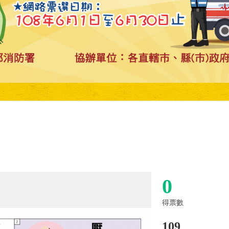
0
得票數
109