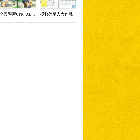
全民學習CPR+AED急救社區化
拯救外星人大作戰