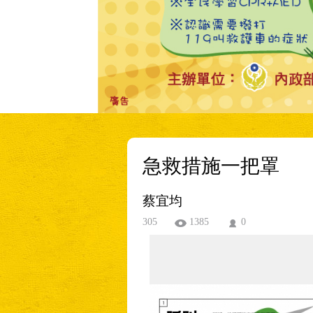
急救措施一把罩
蔡宜均
305
1385
0