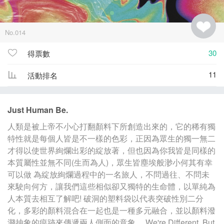
No.014
30
得票數
11
活動排名
Just Human Be.
人類是被上帝不小心打翻顏料下所創造出來的，它的稀有獨
特性就是每個人皆是不一樣的色彩，正因為眾生的獨一無二
才得以使世界絢爛出彩的綻放著，但也因為你我皆是同樣的
本質屬性並無不同(生而為人)，眾生皆塵埃般渺小何其有幸
可以做 為綻放絢爛過程中的一名旅人，不問過往、不問未
來駛向何方，讓我們這些相似卻又獨特的生命體，以單純為
人本質去相互了解吧! 破洞的塑料袋以代表突破性別二分
化，多彩的顏料混合在一起也是一種多元融合，並以顏料潑
濺抽象的痕跡來傳遞兩人側面的意象。 We're Different, But