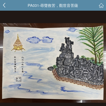
PA031-尋聲救苦，觀世音菩薩