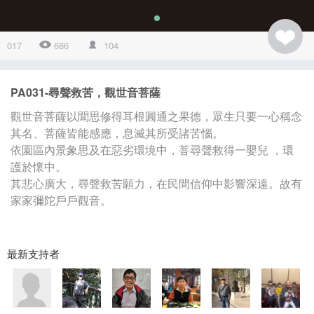
017
686
104
PA031-尋聲救苦，觀世音菩薩
觀世音菩薩以聞思修得耳根圓通之果德，眾生只要一心稱念
其名、菩薩皆能感應，息滅其所受諸苦惱。
依園區內景象思及在惡劣環境中，菩尋聲救得一嬰兒 ，環
護於懷中。
其悲心廣大，尋聲救苦願力，在民間信仰中影響深遠。故有
家家彌陀戶戶觀音。
最新支持者