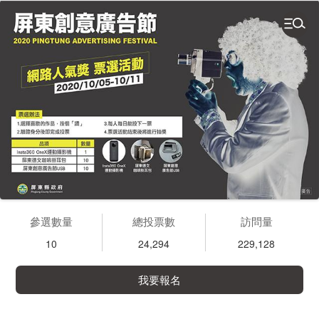
參選數量
總投票數
訪問量
10
24,294
229,128
我要報名