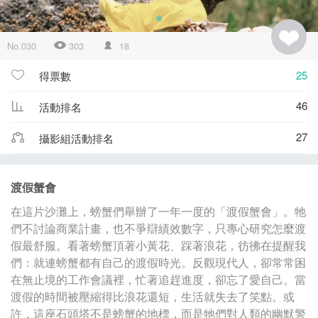
No.030
303
18
25
得票數
46
活動排名
27
攝影組活動排名
渡假蟹會
在這片沙灘上，螃蟹們舉辦了一年一度的「渡假蟹會」。牠
們不討論商業計畫，也不爭辯績效數字，只專心研究怎麼渡
假最舒服。看著螃蟹頂著小黃花、踩著浪花，彷彿在提醒我
們：就連螃蟹都有自己的渡假時光。反觀現代人，卻常常困
在無止境的工作會議裡，忙著追趕進度，卻忘了愛自己。當
渡假的時間被壓縮得比浪花還短，生活就失去了笑點。或
許，這座石頭塔不是螃蟹的地標，而是牠們對人類的幽默警