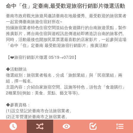
命中「住」定臺南,最受歡迎旅宿行銷影片徵選活動
臺南市政府觀光旅遊局邀請臺南在地最優秀、最受歡迎的旅宿業者
一起宣傳臺南旅遊住宿好所在~
拍攝旅宿業者特色住宿空間並結合食遊購行的台南旅遊景點，製作
推廣影片，將台南住宿與遊程訊息傳達給即將造訪台南的旅客們。
同時，活動最後也開放民眾票選最喜歡的店家影片，一起參與這場
「命中『住』定臺南 最受歡迎旅宿行銷影片」推廣活動!
【❤️旅宿行銷影片徵選 05/19→07/20】
◆活動辦法
徵選組別：旅宿業者報名，分成「旅館業組」與「民宿業組」兩
組，擇一報名。
主題內容：介紹自家旅宿空間、設施等特色，須包含『食遊購行』
2種業別(例如：美食、景點、藝文等等)。
◆參賽資格：
(1)設立登記於臺南市合法旅宿業者。
(2)正常營運於臺南市之旅宿業者。
(3)每一家限投稿一式作品。