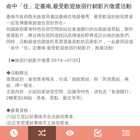
命中「住」定臺南,最受歡迎旅宿行銷影片徵選活動
臺南市政府觀光旅遊局邀請臺南在地最優秀、最受歡迎的旅宿業者
一起宣傳臺南旅遊住宿好所在~
拍攝旅宿業者特色住宿空間並結合食遊購行的台南旅遊景點，製作
推廣影片，將台南住宿與遊程訊息傳達給即將造訪台南的旅客們。
同時，活動最後也開放民眾票選最喜歡的店家影片，一起參與這場
「命中『住』定臺南 最受歡迎旅宿行銷影片」推廣活動!
【❤️旅宿行銷影片徵選 05/19→07/20】
◆活動辦法
徵選組別：旅宿業者報名，分成「旅館業組」與「民宿業組」兩
組，擇一報名。
主題內容：介紹自家旅宿空間、設施等特色，須包含『食遊購行』
2種業別(例如：美食、景點、藝文等等)。
◆參賽資格：
(1)設立登記於臺南市合法旅宿業者。
(2)正常營運於臺南市之旅宿業者。
(3)每一家限投稿一式作品。