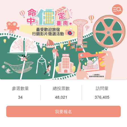
參選數量
總投票數
訪問量
34
48,021
376,405
我要報名