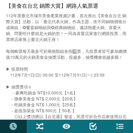
【美食在台北 鍋際大賞】網路人氣票選
112年度臺北市城市美食產業推廣計畫，首次推出【美食在台北 鍋
際大賞】活動，以「臺北代表火鍋」作為主題，依不同鍋物價格分
成兩組：✪饗宴鍋物組與✪經典鍋物組，邀請熱愛火鍋、喜愛火
鍋、問要吃什麼就是火鍋的您！一同為喜愛店家進行網路投票，用
票將店家推上臺北火鍋王座！
每個帳號每天最多可於兩個類組各投3️⃣票，凡投票者皆可參加總價
值10萬元的火鍋美食金抽獎活動，投越多，抽獎機會就越多喔！
▶ 投票時間
112年7月1日(日) 00:00 至112年7月31日(一) 23:59
▶ 抽獎獎項♕
－豪爽吃鍋金 NT$10,000元【1名】
－微奢美食金 NT$ 2,000元【20名】
－吃鍋美食金 NT$ 1,000元【25名】
－超值加菜金 NT$ 500元【 50名 】
◎以上獎項將以【台北通】發送，民眾可於合作店家使用台北
通折抵消費。
＊ 凡參與投票活動者，即可獲得抽獎資格，獎項預計將於112年9