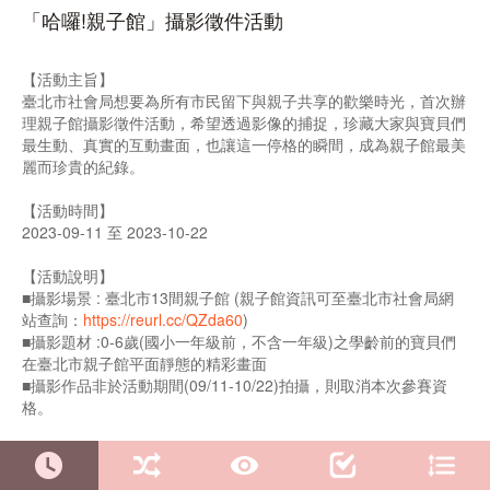
「哈囉!親子館」攝影徵件活動
【活動主旨】
臺北市社會局想要為所有市民留下與親子共享的歡樂時光，首次辦
理親子館攝影徵件活動，希望透過影像的捕捉，珍藏大家與寶貝們
最生動、真實的互動畫面，也讓這一停格的瞬間，成為親子館最美
麗而珍貴的紀錄。
【活動時間】
2023-09-11 至 2023-10-22
【活動說明】
■攝影場景 : 臺北市13間親子館 (親子館資訊可至臺北市社會局網
站查詢：
https://reurl.cc/QZda60
)
■攝影題材 :0-6歲(國小一年級前，不含一年級)之學齡前的寶貝們
在臺北市親子館平面靜態的精彩畫面
■攝影作品非於活動期間(09/11-10/22)拍攝，則取消本次參賽資
格。
【徵件作品說明】
■照片規格 : 圖片尺寸長寬需大於530像素(建議小於5M)，並於臺