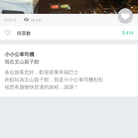
167212
18,447
5,414
得票數
小小公車司機
我在文山親子館
各位旅客您好，歡迎搭乘幸福巴士
終點站為文山親子館，我是小小公車司機彤彤
祝您有趟愉快舒適的旅程，謝謝！