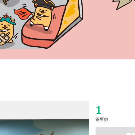
1
得票數