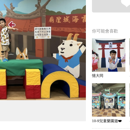
你可能會喜歡
憶大同
10-9兒童樂園遊❤️