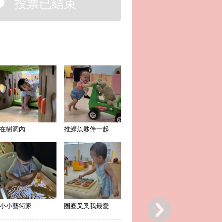
投票已結束
在樹洞內
推鱷魚夥伴一起散步
小小藝術家
圈圈叉叉我最愛