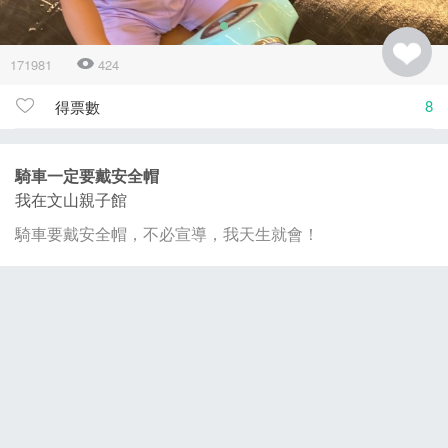
171981
424
8
得票數
騎車一定要戴安全帽
我在文山親子館
騎車要戴安全帽，不必宣導，我天生就會！