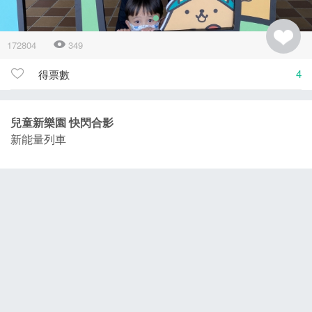
172804
349
4
得票數
兒童新樂園 快閃合影
新能量列車