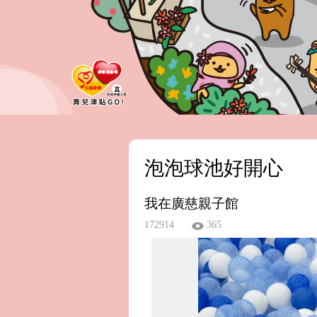
泡泡球池好開心
我在廣慈親子館
172914
365