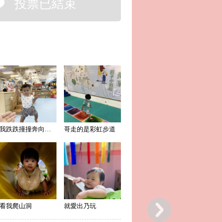
投票已結束
我跌跌撞撞奔向妳/你
哥走的是彩虹步道
看我爬山洞
就愛出乃玩