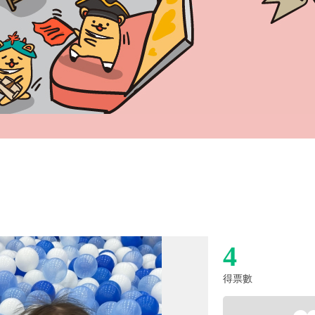
4
得票數