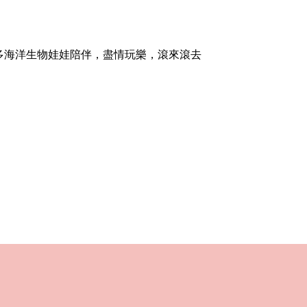
多海洋生物娃娃陪伴，盡情玩樂，滾來滾去