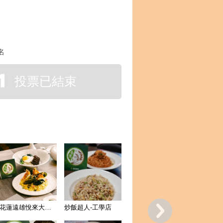
名
投票已結束
花蓮遠雄悅來大飯店
炒飯超人-工學店