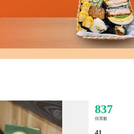
837
得票數
41