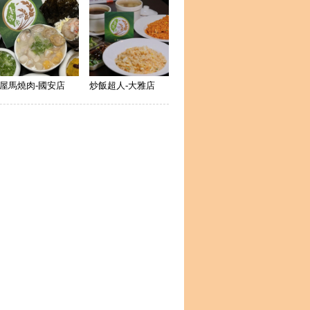
屋馬燒肉-國安店
炒飯超人-大雅店