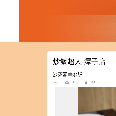
炒飯超人-潭子店
沙茶素羊炒飯
026
1975
340