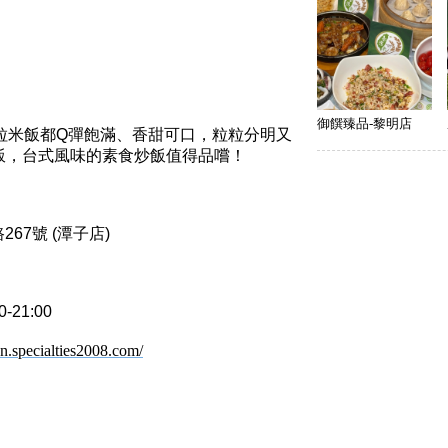
御饌臻品-黎明店
粒米飯都Q彈飽滿、香甜可口，粒粒分明又
飯，台式風味的素食炒飯值得品嚐！
67號 (潭子店)
-21:00
n.specialties2008.com/