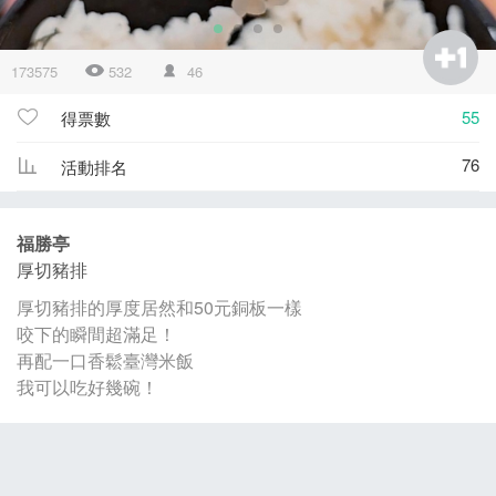
173575
532
46
55
得票數
76
活動排名
福勝亭
厚切豬排
厚切豬排的厚度居然和50元銅板一樣
咬下的瞬間超滿足！
再配一口香鬆臺灣米飯
我可以吃好幾碗！