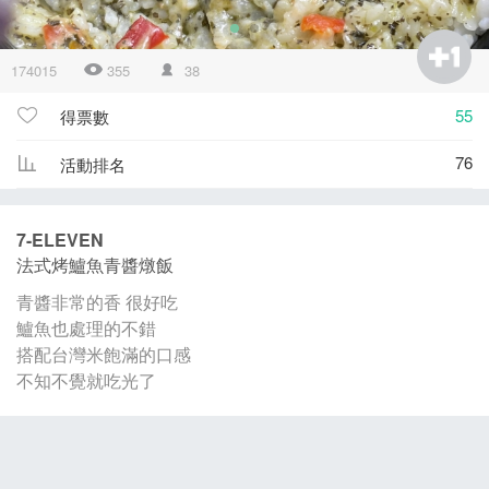
174015
355
38
55
得票數
76
活動排名
7-ELEVEN
法式烤鱸魚青醬燉飯
青醬非常的香 很好吃
鱸魚也處理的不錯
搭配台灣米飽滿的口感
不知不覺就吃光了