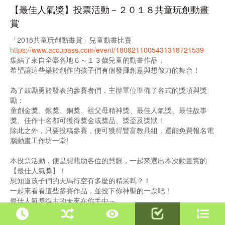
【最佳人氣獎】投票活動－２０１８共童玩創動畫
賞
「2018共童玩創動畫賞」兒童動畫比賽
https://www.accupass.com/event/1808211005431318721539
集結了來自全臺各地６～１３歲兒童的動畫作品，
希望讓這些樂於創作的孩子們有個發揮創意與想像力的舞台！
為了鼓勵勇於發表的參賽者們，主辦單位準備了各式的獎項與獎
勵：
童創金獎、銀獎、銅獎、祖父母精神獎、最佳人氣獎、最佳故事
獎、佳作十名都可獲得獎金或獎品、獎盃及獎狀！
除此之外，只要投稿參賽，便可獲得豐富教具組，還能免費報名電
腦動畫工作坊一堂!
本投票活動，便是想藉助各位的慧眼，一起來選出本次動畫賞的
【最佳人氣獎】！
想知道孩子們的天馬行空有多麼的精采嗎？！
一起來看看這些參賽作品，並投下你神聖的一票吧！
最佳人氣獎得主的未來在你手中～
投票辦法: