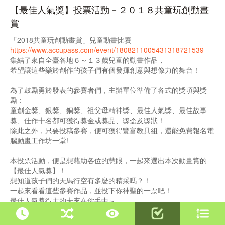
【最佳人氣獎】投票活動－２０１８共童玩創動畫
賞
「2018共童玩創動畫賞」兒童動畫比賽
https://www.accupass.com/event/1808211005431318721539
集結了來自全臺各地６～１３歲兒童的動畫作品，
希望讓這些樂於創作的孩子們有個發揮創意與想像力的舞台！
為了鼓勵勇於發表的參賽者們，主辦單位準備了各式的獎項與獎
勵：
童創金獎、銀獎、銅獎、祖父母精神獎、最佳人氣獎、最佳故事
獎、佳作十名都可獲得獎金或獎品、獎盃及獎狀！
除此之外，只要投稿參賽，便可獲得豐富教具組，還能免費報名電
腦動畫工作坊一堂!
本投票活動，便是想藉助各位的慧眼，一起來選出本次動畫賞的
【最佳人氣獎】！
想知道孩子們的天馬行空有多麼的精采嗎？！
一起來看看這些參賽作品，並投下你神聖的一票吧！
最佳人氣獎得主的未來在你手中～
投票辦法: