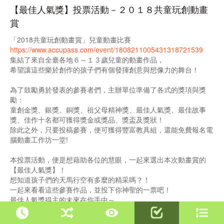
【最佳人氣獎】投票活動－２０１８共童玩創動畫
賞
「2018共童玩創動畫賞」兒童動畫比賽
https://www.accupass.com/event/1808211005431318721539
集結了來自全臺各地６～１３歲兒童的動畫作品，
希望讓這些樂於創作的孩子們有個發揮創意與想像力的舞台！
為了鼓勵勇於發表的參賽者們，主辦單位準備了各式的獎項與獎
勵：
童創金獎、銀獎、銅獎、祖父母精神獎、最佳人氣獎、最佳故事
獎、佳作十名都可獲得獎金或獎品、獎盃及獎狀！
除此之外，只要投稿參賽，便可獲得豐富教具組，還能免費報名電
腦動畫工作坊一堂!
本投票活動，便是想藉助各位的慧眼，一起來選出本次動畫賞的
【最佳人氣獎】！
想知道孩子們的天馬行空有多麼的精采嗎？！
一起來看看這些參賽作品，並投下你神聖的一票吧！
最佳人氣獎得主的未來在你手中～
投票辦法: