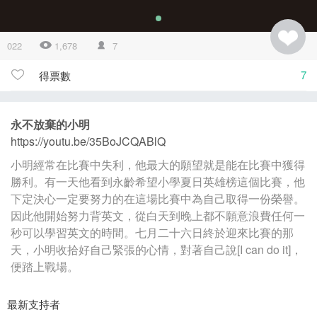
022
1,678
7
7
得票數
永不放棄的小明
https://youtu.be/35BoJCQABlQ
小明經常在比賽中失利，他最大的願望就是能在比賽中獲得
勝利。有一天他看到永齡希望小學夏日英雄榜這個比賽，他
下定決心一定要努力的在這場比賽中為自己取得一份榮譽。
因此他開始努力背英文，從白天到晚上都不願意浪費任何一
秒可以學習英文的時間。七月二十六日終於迎來比賽的那
天，小明收拾好自己緊張的心情，對著自己說[I can do it]，
便踏上戰場。
最新支持者