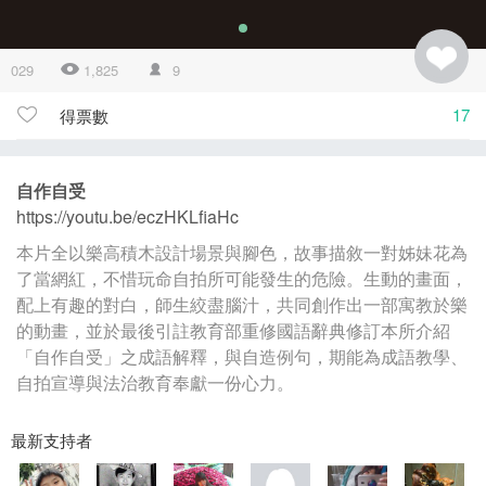
029
1,825
9
17
得票數
自作自受
https://youtu.be/eczHKLfiaHc
本片全以樂高積木設計場景與腳色，故事描敘一對姊妹花為
了當網紅，不惜玩命自拍所可能發生的危險。生動的畫面，
配上有趣的對白，師生絞盡腦汁，共同創作出一部寓教於樂
的動畫，並於最後引註教育部重修國語辭典修訂本所介紹
「自作自受」之成語解釋，與自造例句，期能為成語教學、
自拍宣導與法治教育奉獻一份心力。
最新支持者