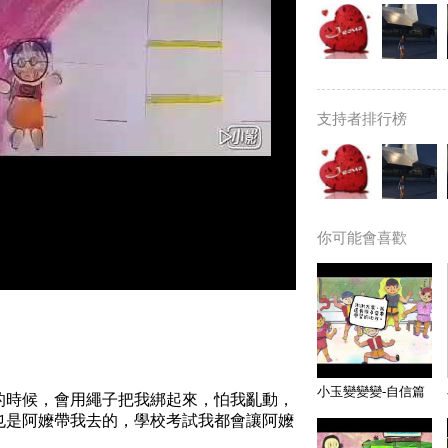
支持者排行榜
你可能會喜歡
小玉變變變-自信篇
的時候，會用繩子把我綁起來，怕我亂動，
也是阿嬤帶我去的，學校考試我都會讓阿嬤