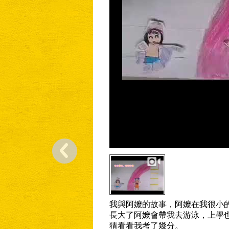
我與阿嬤的故事，阿嬤在我很小
長大了阿嬤會帶我去游泳，上學
猜看看我考了幾分。