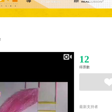
U
12
得票數
最新支持者