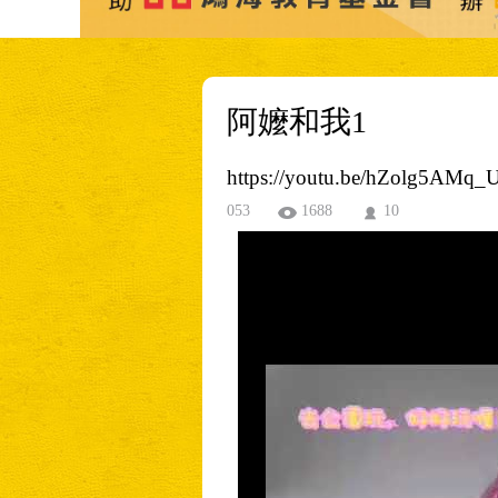
阿嬤和我1
https://youtu.be/hZolg5AMq_
053
1688
10