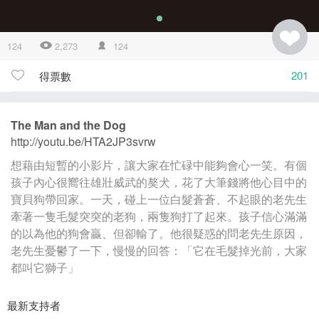
124
2,273
124
201
得票數
The Man and the Dog
http://youtu.be/HTA2JP3svrw
想藉由短暫的小影片，讓大家在忙碌中能夠會心一笑。有個
孩子內心很嚮往雄壯威武的獒犬，花了大筆錢將他心目中的
寶貝狗帶回家。一天，碰上一位白髮蒼蒼、不起眼的老先生
牽著一隻毛髮突突的老狗，兩隻狗打了起來。孩子信心滿滿
的以為他的狗會贏、但卻輸了。他很疑惑的問老先生原因，
老先生憂鬱了一下，慢慢的回答：「它在毛髮掉光前，大家
都叫它獅子」
最新支持者