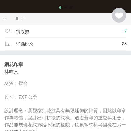
11
7
7
得票數
25
活動排名
網花印章
林暐真
材質：複合
尺寸：7X7 公分
設計理念：我觀察到花紋具有無限延伸的特質，因此以印章
作為載體，設計出可拼接的紋樣。透過蓋印的重複與組合，
作品能展現花紋綿延不絕的樣貌，也象徵材料與圖樣在另一