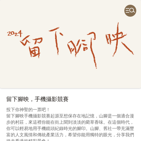
留下腳映，手機攝影競賽
投下你神聖的一票吧！
留下腳映手機攝影競賽起源至想保存在地記憶，山腳是一個適合漫
步的村莊，來這裡你能在街上聞到淡淡的藺草香味。在這個時代，
你可以輕易地用手機鏡頭紀錄時光的腳印。山腳、舊社一帶充滿豐
富的人文風情和傳統產業活力，希望你能用獨特的眼光，分享我們
從未看過的精彩景色！