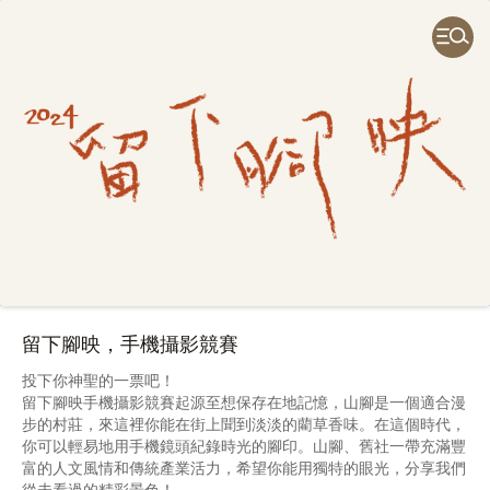
留下腳映，手機攝影競賽
投下你神聖的一票吧！
留下腳映手機攝影競賽起源至想保存在地記憶，山腳是一個適合漫
步的村莊，來這裡你能在街上聞到淡淡的藺草香味。在這個時代，
你可以輕易地用手機鏡頭紀錄時光的腳印。山腳、舊社一帶充滿豐
富的人文風情和傳統產業活力，希望你能用獨特的眼光，分享我們
從未看過的精彩景色！