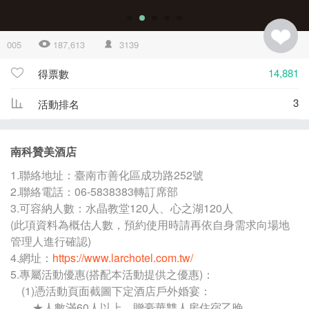
005
187,613
3139
14,881
得票數
3
活動排名
南科贊美酒店
1.聯絡地址：臺南市善化區成功路252號
2.聯絡電話：06-5838383轉訂席部
3.可容納人數：水晶教堂120人、心之湖120人
(此項資料為概估人數，預約使用時請再依自身需求向場地
管理人進行確認)
4.網址：
https://www.larchotel.com.tw/
5.專屬活動優惠(搭配本活動提供之優惠)：
(1)憑活動頁面截圖下定酒店戶外婚宴：
★人數滿60人以上，贈豪華雙人房住宿乙晚。