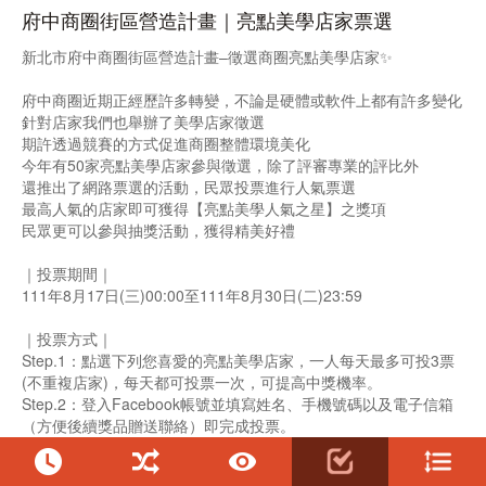
府中商圈街區營造計畫｜亮點美學店家票選
新北市府中商圈街區營造計畫–徵選商圈亮點美學店家✨
府中商圈近期正經歷許多轉變，不論是硬體或軟件上都有許多變化
針對店家我們也舉辦了美學店家徵選
期許透過競賽的方式促進商圈整體環境美化
今年有50家亮點美學店家參與徵選，除了評審專業的評比外
還推出了網路票選的活動，民眾投票進行人氣票選
最高人氣的店家即可獲得【亮點美學人氣之星】之獎項
民眾更可以參與抽獎活動，獲得精美好禮
｜投票期間｜
111年8月17日(三)00:00至111年8月30日(二)23:59
｜投票方式｜
Step.1：點選下列您喜愛的亮點美學店家，一人每天最多可投3票
(不重複店家)，每天都可投票一次，可提高中獎機率。
Step.2：登入Facebook帳號並填寫姓名、手機號碼以及電子信箱
（方便後續獎品贈送聯絡）即完成投票。
｜抽獎獎項｜