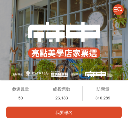
參選數量
總投票數
訪問量
50
26,183
310,289
我要報名