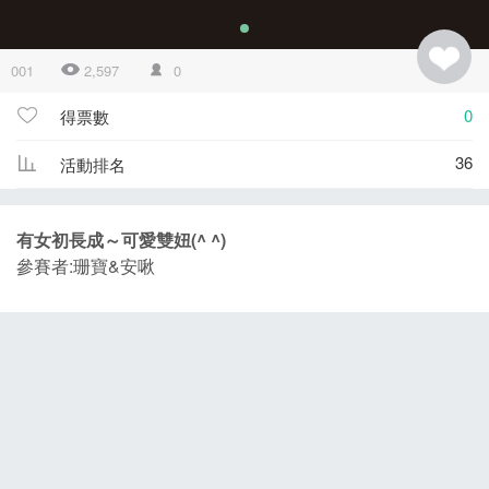
001
2,597
0
0
得票數
36
活動排名
有女初長成～可愛雙妞(^ ^)
參賽者:珊寶&安啾