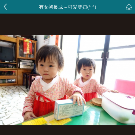
有女初長成～可愛雙妞(^ ^)