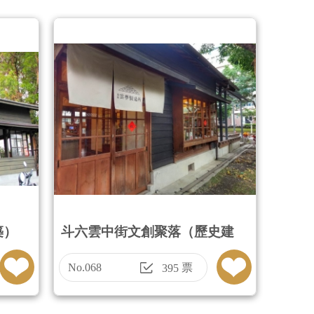
築）
斗六雲中街文創聚落（歷史建
築）
No.068
票
395