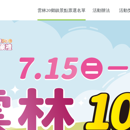
雲林20鄉鎮景點票選名單
活動辦法
活動