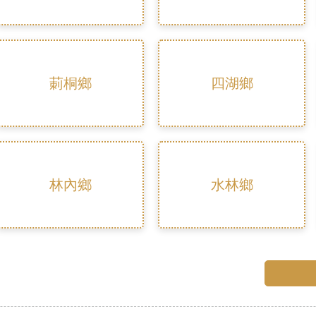
莿桐鄉
四湖鄉
林內鄉
水林鄉