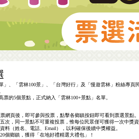
選
單」、「雲林100景」、「台灣好行」及「慢遊雲林」粉絲專頁民
。
票的5個景點，正式納入「雲林100+景點」名單。
登入投票網頁後，即可參與投票，點擊各鄉鎮按鈕即可看到票選景點
票五次，同一景點不可重複投票，惟每位民眾僅可獲得一次中獎
資料（姓名、電話、Email），以利確保後續中獎權益。
的20個鄉鎮，獲得「在地好禮精選大禮包」！