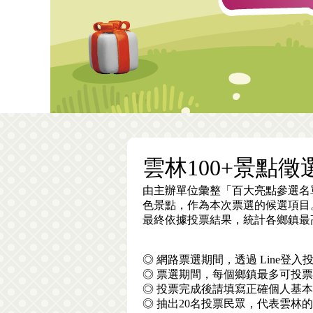
雲林100+景點徵
由主辦單位彙整「百大亮點參選名
色景點，作為本次票選的候選項目
最終依據投票結果，統計各鄉鎮最高
◎ 網路票選期間，透過 Line
◎ 票選期間，每個鄉鎮最多可投
◎ 投票完成後請填寫正確個人基本
◎ 抽出20名投票民眾，代表雲林