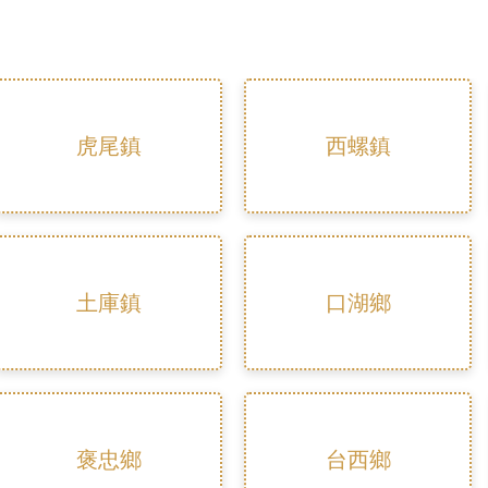
虎尾鎮
西螺鎮
土庫鎮
口湖鄉
褒忠鄉
台西鄉