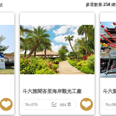
258
參選數量:
總
號
斗六雅聞峇里海岸觀光工廠
斗六
No.076
票
No.08
684