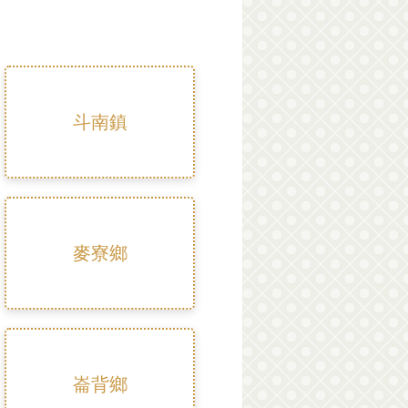
斗南鎮
麥寮鄉
崙背鄉