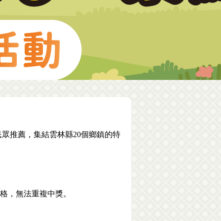
眾推薦，集結雲林縣20個鄉鎮的特
。
資格，無法重複中獎。