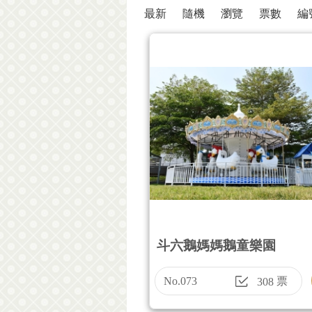
最新
隨機
瀏覽
票數
編
斗六鵝媽媽鵝童樂園
No.073
票
308