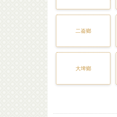
二崙鄉
大埤鄉