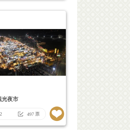
觀光夜市
2
票
497