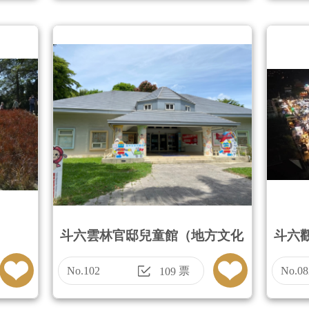
斗六雲林官邸兒童館（地方文化
斗六
館）
No.102
票
No.08
109