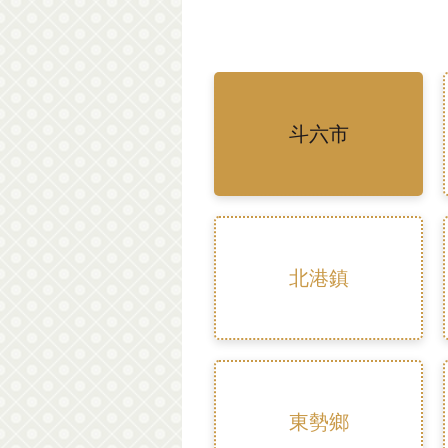
斗六市
北港鎮
東勢鄉