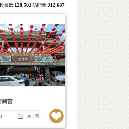
128,501
312,687
投票數:
訪問量:
新興宮
0
票
295