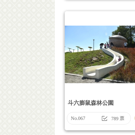
斗六膨鼠森林公園
No.067
票
789