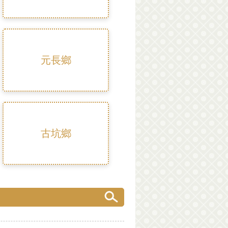
元長鄉
古坑鄉