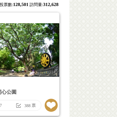
128,501
312,628
投票數:
訪問量:
同心公園
7
票
388