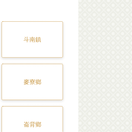
斗南鎮
麥寮鄉
崙背鄉