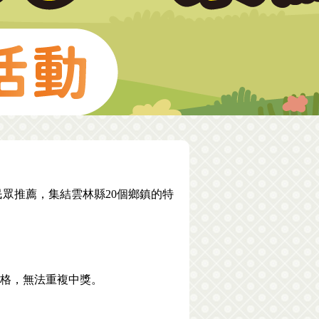
眾推薦，集結雲林縣20個鄉鎮的特
。
資格，無法重複中獎。