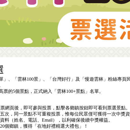
選
單」、「雲林100景」、「台灣好行」及「慢遊雲林」粉絲專頁民
。
票的5個景點，正式納入「雲林100+景點」名單。
登入投票網頁後，即可參與投票，點擊各鄉鎮按鈕即可看到票選景點
票五次，同一景點不可重複投票，惟每位民眾僅可獲得一次中獎
資料（姓名、電話、Email），以利確保後續中獎權益。
的20個鄉鎮，獲得「在地好禮精選大禮包」！