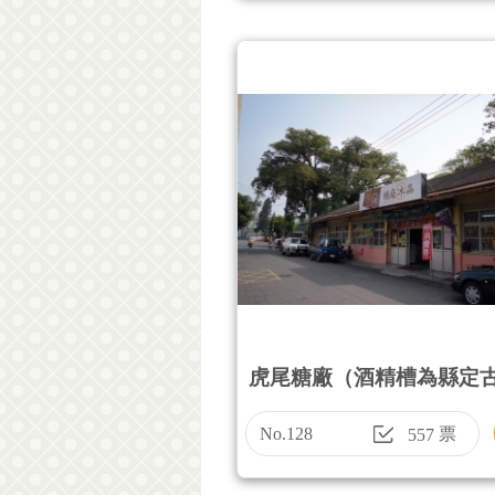
虎尾糖廠（酒精槽為縣定
No.128
票
557