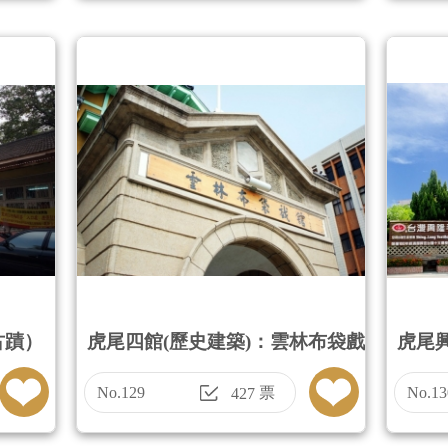
古蹟）
虎尾四館(歷史建築)：雲林布袋戲
虎尾
館(地文館)＋雲林故事館(地文館)
站）
No.129
票
No.13
427
＋雲林記憶cool(地文館＋借問站)
＋虎尾合同廳舍