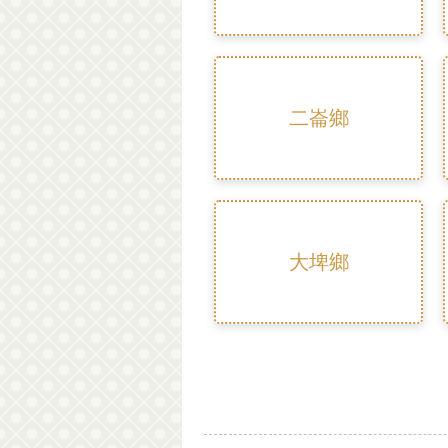
二崙鄉
大埤鄉