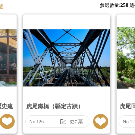
258
參選數量:
總
號
歷史建
虎尾鐵橋（縣定古蹟）
虎尾
No.126
票
No.12
637