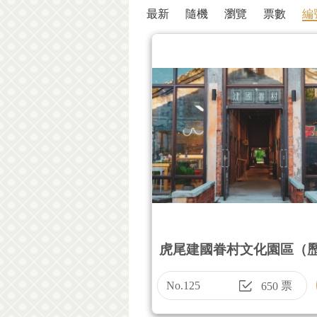
最新
隨機
瀏覽
票數
編
虎尾建國眷村文化園區（
築）
No.125
票
650