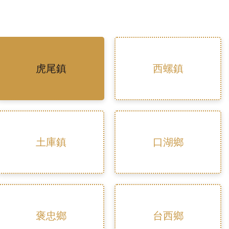
虎尾鎮
西螺鎮
土庫鎮
口湖鄉
褒忠鄉
台西鄉