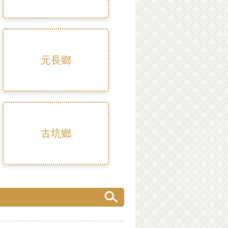
元長鄉
古坑鄉