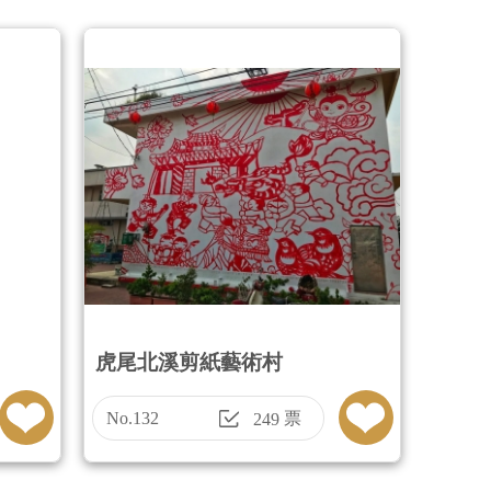
虎尾北溪剪紙藝術村
No.132
票
249