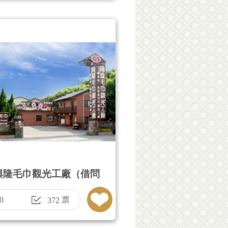
興隆毛巾觀光工廠（借問
0
票
372