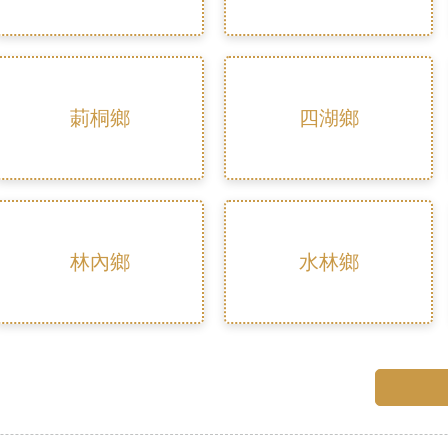
莿桐鄉
四湖鄉
林內鄉
水林鄉