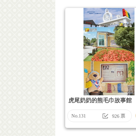
虎尾奶奶的熊毛巾故事館
No.131
票
926