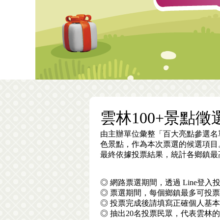
雲林100+景點徵
由主辦單位彙整「百大亮點參選名
色景點，作為本次票選的候選項目
最終依據投票結果，統計各鄉鎮最高
◎ 網路票選期間，透過 Line
◎ 票選期間，每個鄉鎮最多可投
◎ 投票完成後請填寫正確個人基本
◎ 抽出20名投票民眾，代表雲林