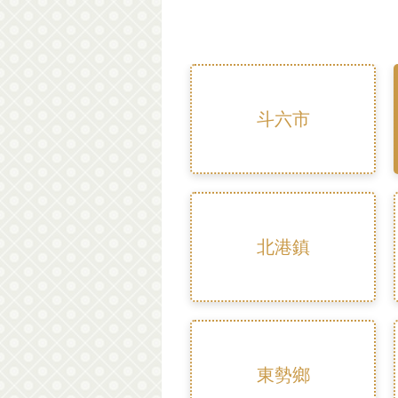
斗六市
北港鎮
東勢鄉