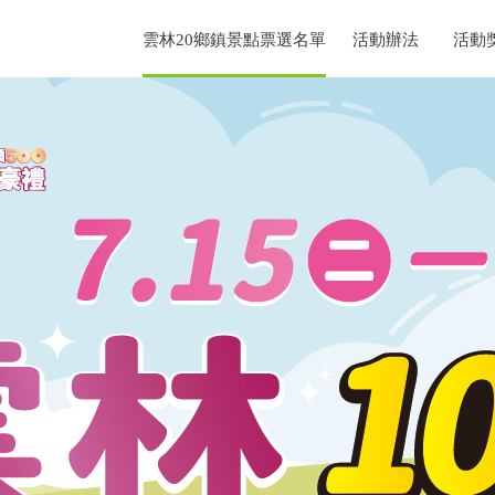
雲林20鄉鎮景點票選名單
活動辦法
活動