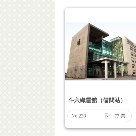
斗六織雲館（借問站）
No.238
票
77