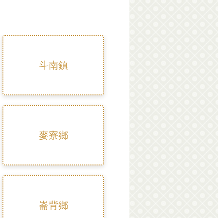
斗南鎮
麥寮鄉
崙背鄉