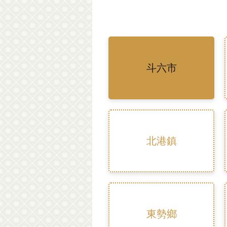
斗六市
北港鎮
東勢鄉