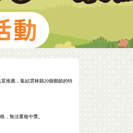
眾推薦，集結雲林縣20個鄉鎮的特
。
資格，無法重複中獎。