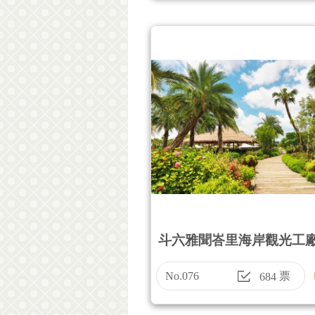
斗六雅聞峇里海岸觀光工
No.076
票
684