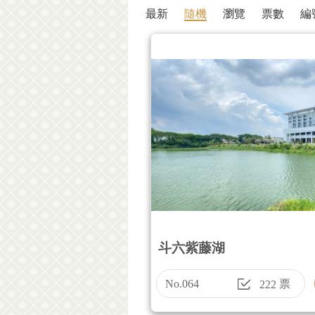
最新
隨機
瀏覽
票數
編
斗六紫藤湖
No.064
票
222