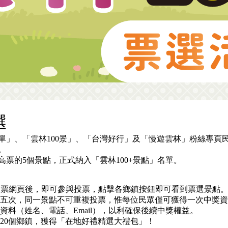
選
單」、「雲林100景」、「台灣好行」及「慢遊雲林」粉絲專頁民
。
票的5個景點，正式納入「雲林100+景點」名單。
登入投票網頁後，即可參與投票，點擊各鄉鎮按鈕即可看到票選景點
票五次，同一景點不可重複投票，惟每位民眾僅可獲得一次中獎
資料（姓名、電話、Email），以利確保後續中獎權益。
的20個鄉鎮，獲得「在地好禮精選大禮包」！