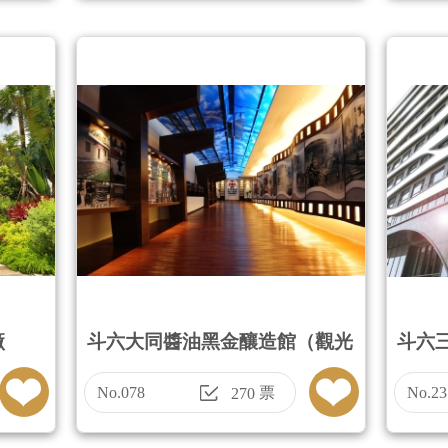
廠
斗六大同醬油黑金釀造館（觀光
斗六
工廠＋借問站）
No.078
票
No.23
270