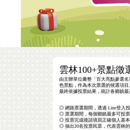
雲林100+景點徵
由主辦單位彙整「百大亮點參選名
色景點，作為本次票選的候選項目
最終依據投票結果，統計各鄉鎮最高
◎ 網路票選期間，透過 Line
◎ 票選期間，每個鄉鎮最多可投
◎ 投票完成後請填寫正確個人基本
◎ 抽出20名投票民眾，代表雲林