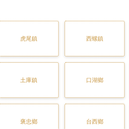
虎尾鎮
西螺鎮
土庫鎮
口湖鄉
褒忠鄉
台西鄉