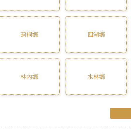
莿桐鄉
四湖鄉
林內鄉
水林鄉