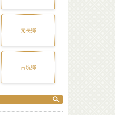
元長鄉
古坑鄉