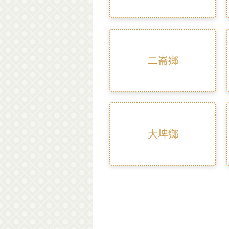
二崙鄉
大埤鄉