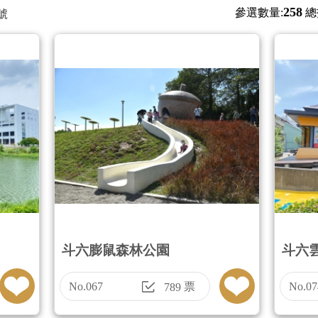
258
參選數量:
總
號
斗六膨鼠森林公園
斗六
館）
No.067
票
No.07
789