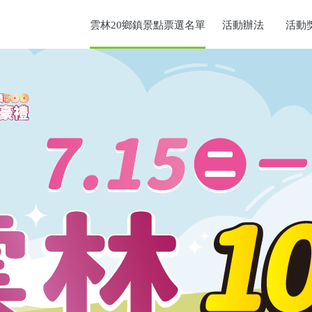
雲林20鄉鎮景點票選名單
活動辦法
活動