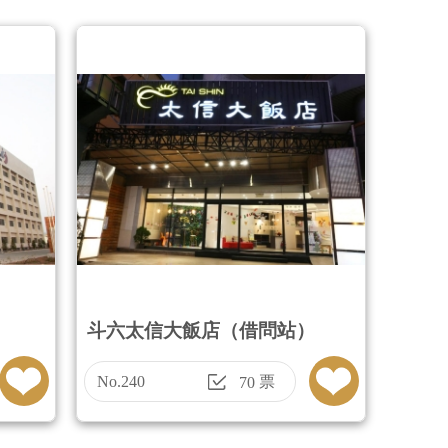
斗六太信大飯店（借問站）
No.240
票
70