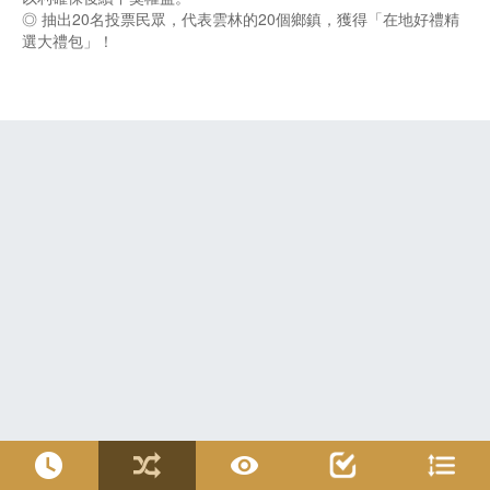
◎ 抽出20名投票民眾，代表雲林的20個鄉鎮，獲得「在地好禮精
選大禮包」！