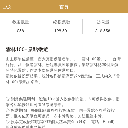
首頁
參選數量
總投票數
訪問量
258
128,501
312,558
雲林100+景點徵選
由主辦單位彙整「百大亮點參選名單」、「雲林100景」、「台灣
好行」及「慢遊雲林」粉絲專頁民眾推薦，集結雲林縣20個鄉鎮
的特色景點，作為本次票選的候選項目。
最終依據投票結果，統計各鄉鎮最高票的5個景點，正式納入「雲
林100+景點」名單。
◎ 網路票選期間，透過 Line登入投票網頁後，即可參與投票，點
擊各鄉鎮按鈕即可看到票選景點。
◎ 票選期間，每個鄉鎮最多可投票五次，同一景點不可重複投
票，惟每位民眾僅可獲得一次中獎資格，無法重複中獎。
◎ 投票完成後請填寫正確個人基本資料（姓名、電話、Email），
以利確保後續中獎權益。