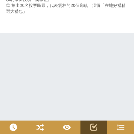
◎ 抽出20名投票民眾，代表雲林的20個鄉鎮，獲得「在地好禮精
選大禮包」！