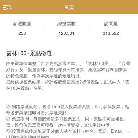
首頁
參選數量
總投票數
訪問量
258
128,501
313,532
雲林100+景點徵選
由主辦單位彙整「百大亮點參選名單」、「雲林100景」、「台灣
好行」及「慢遊雲林」粉絲專頁民眾推薦，集結雲林縣20個鄉鎮
的特色景點，作為本次票選的候選項目。
最終依據投票結果，統計各鄉鎮最高票的5個景點，正式納入「雲
林100+景點」名單。
◎ 網路票選期間，透過 Line登入投票網頁後，即可參與投票，點
擊各鄉鎮按鈕即可看到票選景點。
◎ 票選期間，每個鄉鎮最多可投票五次，同一景點不可重複投
票，惟每位民眾僅可獲得一次中獎資格，無法重複中獎。
◎ 投票完成後請填寫正確個人基本資料（姓名、電話、Email），
以利確保後續中獎權益。