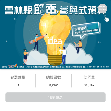
參選數量
總投票數
訪問量
9
3,262
81,047
我要報名