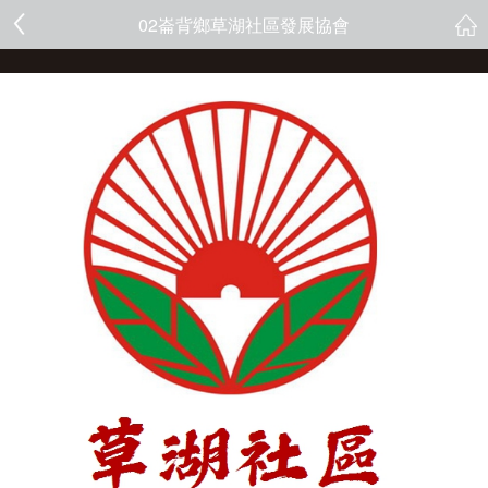
02崙背鄉草湖社區發展協會