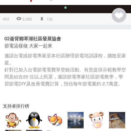
003
2,583
132
02崙背鄉草湖社區發展協會
節電這樣做 大家一起來
邀請台電或節電專家至本社區辦理節電培訓課程，擴散至家
庭。
針對已加入台電節電電費單登錄活動、有意提供示範教學空
間及結合20 位以上民眾，邀請節電專家社區節電教學，學
習節電DIY及改善電費計算，預估每年節電量約 2.7萬度。
支持者排行榜