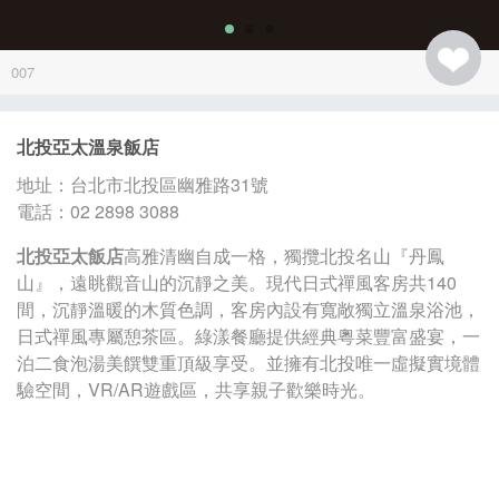
007
北投亞太溫泉飯店
地址：台北市北投區幽雅路31號
電話：02 2898 3088
北投亞太飯店
高雅清幽自成一格，獨攬北投名山『丹鳳
山』，遠眺觀音山的沉靜之美。現代日式禪風客房共140
間，沉靜溫暖的木質色調，客房內設有寬敞獨立溫泉浴池，
日式禪風專屬憩茶區。綠漾餐廳提供經典粵菜豐富盛宴，一
泊二食泡湯美饌雙重頂級享受。並擁有北投唯一虛擬實境體
驗空間，VR/AR遊戲區，共享親子歡樂時光。