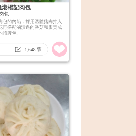
漁港楊記肉包
肉包
肉包的內餡，採用溫體豬肉拌入
花再搭配滷漬過的香菇和蛋黃成
的招牌包。
票
1,648