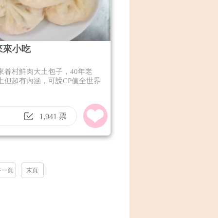
來來小吃
來眷村鮮肉大土包子，40年老
土但超有內涵，可說CP值全世界
票
1,941
下一頁
末頁