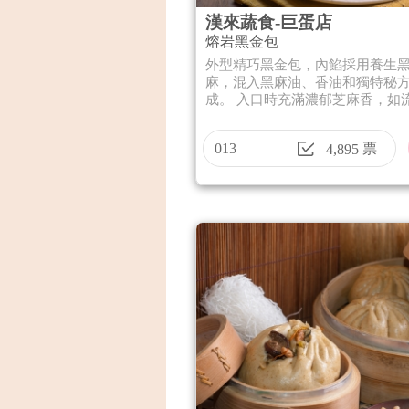
漢來蔬食-巨蛋店
熔岩黑金包
外型精巧黑金包，內餡採用養生
麻，混入黑麻油、香油和獨特秘
成。 入口時充滿濃郁芝麻香，如流.
013
票
4,895