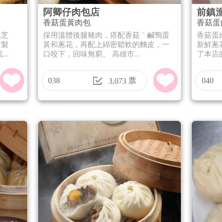
阿卿仔肉包店
前鎮
香菇蛋黃肉包
香菇蛋
黑芝
採用溫體後腿豬肉，搭配香菇｀鹹鴨蛋
香菇蛋
方製
黃和蔥花，再配上綿密鬆軟的麵皮，一
新鮮蔥
..
口咬下，回味無窮。 高雄市...
了本店
038
票
040
3,073