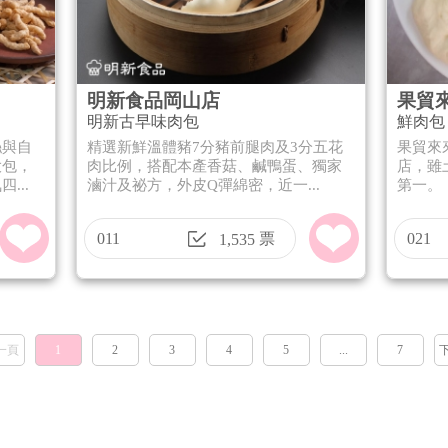
明新食品岡山店
果貿
明新古早味肉包
鮮肉包
絲與自
精選新鮮溫體豬7分豬前腿肉及3分五花
果貿來
大包，
肉比例，搭配本產香菇、鹹鴨蛋、獨家
店，雖
...
滷汁及祕方，外皮Q彈綿密，近一...
第一。
011
票
021
1,535
一頁
1
2
3
4
5
...
7