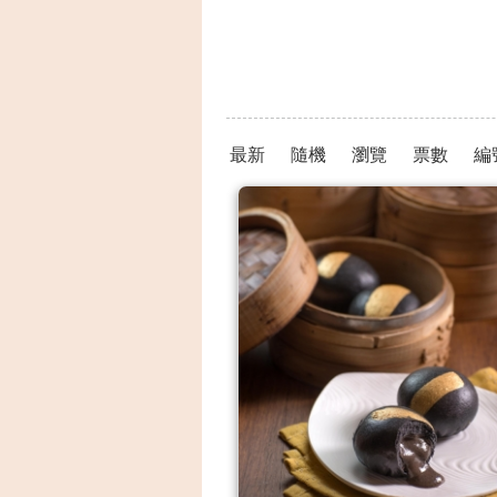
最新
隨機
瀏覽
票數
編