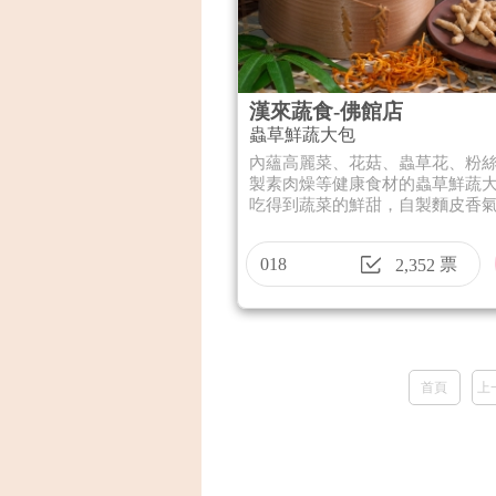
漢來蔬食-佛館店
蟲草鮮蔬大包
內蘊高麗菜、花菇、蟲草花、粉
製素肉燥等健康食材的蟲草鮮蔬
吃得到蔬菜的鮮甜，自製麵皮香氣四
018
票
2,352
首頁
上