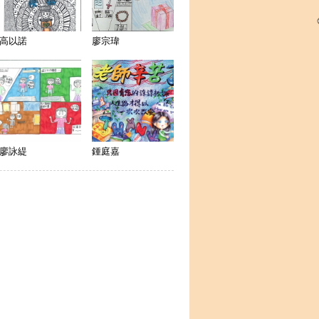
高以諾
廖宗瑋
廖詠緹
鍾庭嘉