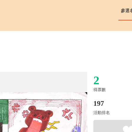
參選
2
得票數
197
活動排名