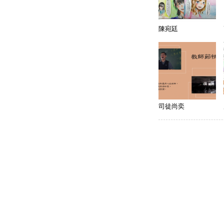
陳宛廷
司徒尚奕