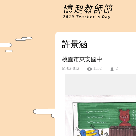
許景涵
桃園市東安國中
M-02-012
1532
2