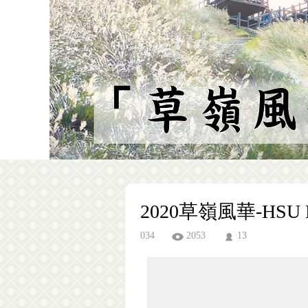
2020草嶺風華-HSU
034
2053
13