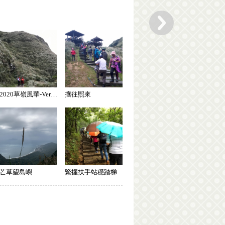
2020草嶺風華-Vera-打濕瀏海
攘往熙來
芒草望島嶼
緊握扶手站穩踏梯