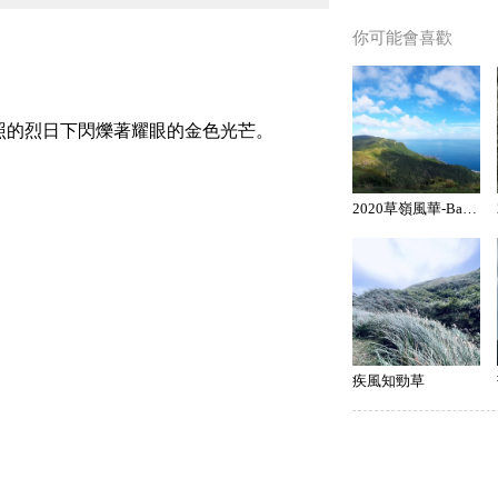
你可能會喜歡
照的烈日下閃爍著耀眼的金色光芒。
2020草嶺風華-Bang-壯闊草嶺
疾風知勁草