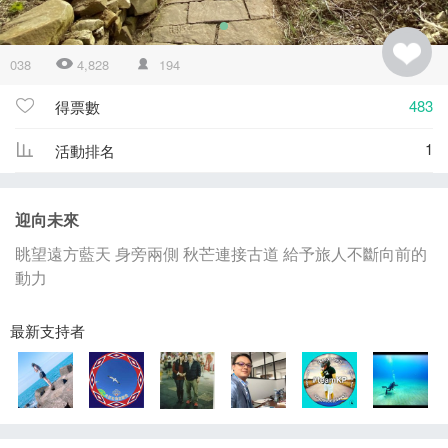
038
4,828
194
483
得票數
1
活動排名
迎向未來
眺望遠方藍天 身旁兩側 秋芒連接古道 給予旅人不斷向前的
動力
最新支持者