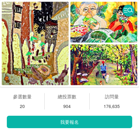
參選數量
總投票數
訪問量
20
904
176,635
我要報名