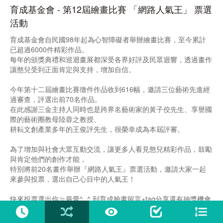
育成基金會 - 第12屆繪畫比賽 「網路人氣王」 票選
活動
育成基金會自民國98年起為心智障礙者舉辦繪畫比賽，至今累計
已超過6000件精彩作品。
每年的頒獎典禮和巡迴畫展都深受各界好評及民眾迴響，透過畫作
讓憨兒受到正面肯定與支持，增加自信。
今年第十二屆繪畫比賽徵件作品收到616幅，邀請三位藝術先進經
過審查，評選出前70名作品。
在此感謝三金主持人同時也是跨界名藝術家的黃子佼先生、享譽國
際的藝術圈教母陸蓉之教授、
耕耘文創產業多年的王俊評先生，很榮幸成為本屆評審。
為了增加與社會大眾互動交流，讓更多人看見憨兒精彩作品，鼓勵
與肯定他們的創作才能，
特別將前20名畫作舉辦『網路人氣王』票選活動，邀請大家一起
來參與投票，選出自己心目中的人氣王！
快來投票選出你ㄉ最愛^_^ 到育成臉書留言+tag分享還有抽獎機會
喔！