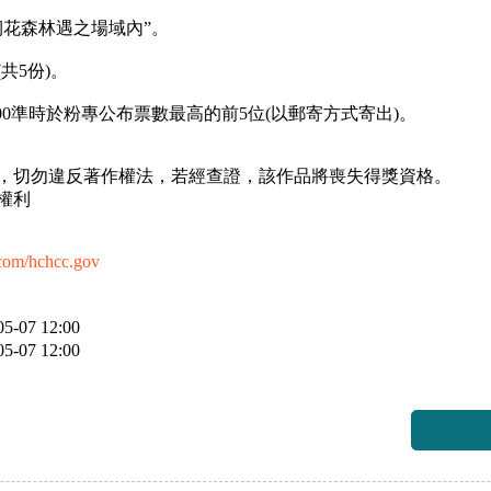
桐花森林遇之場域內”。
共5份)。
午11:00準時於粉專公布票數最高的前5位(以郵寄方式寄出)。
作，切勿違反著作權法，若經查證，該作品將喪失得獎資格。
權利
com/hchcc.gov
5-07 12:00
5-07 12:00