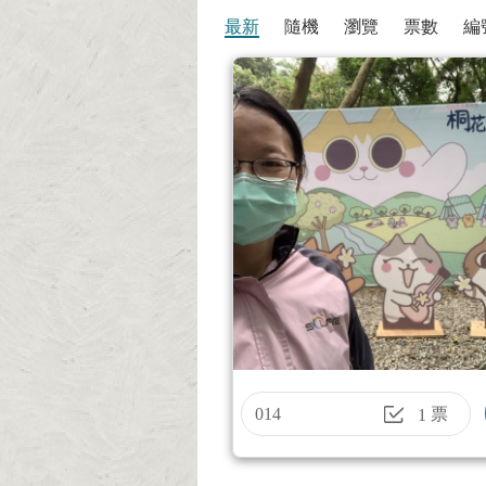
最新
隨機
瀏覽
票數
編
014
票
1