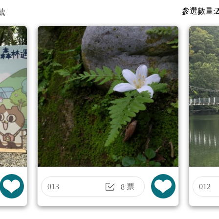
參選數量:
號
013
票
012
8