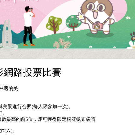
攝影網路投票比賽
林遇的美
，與美景進行合照(每人限參加一次)。
中。
11:00公布票數最高的前5位，即可獲得限定桐花帆布袋唷
.07(六)。