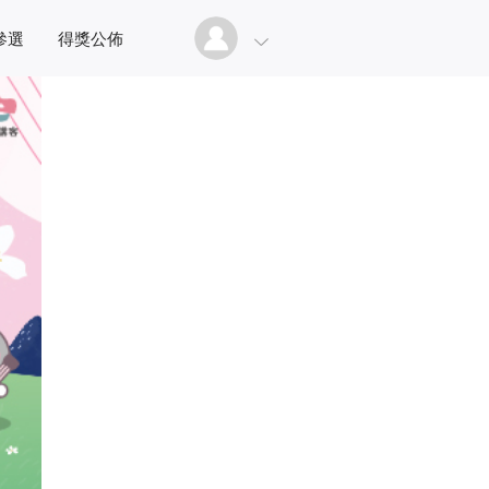
參選
得獎公佈