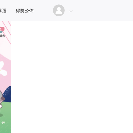
參選
得獎公佈