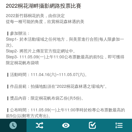
2022桐花湖畔攝影網路投票比賽
2022新竹縣桐花的美，由你決定
從每一種可能的角度，欣賞桐花森林遇的美
▎參加辦法：
Step1- 於本活動場域之任何地方，與美景進行合照(每人限參加一
次)。
Stap2- 將照片上傳至官方指定網址中。
Step3- 111.05.09(一)上午11:00公布票數最高的前5位，即可獲得
限定桐花帆布袋唷
▎活動時間：111.04.16(六)~111.05.07(六)。
▎作品規範：拍攝地點須在”2022桐花森林遇之場域內”。
▎獎品內容：限定桐花帆布袋乙份(共5份)。
▎公布時間：111.05.09(一)上午11:00準時於粉專公布票數最高的
前5位(以郵寄方式寄出)。