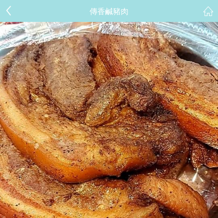
傳香鹹豬肉