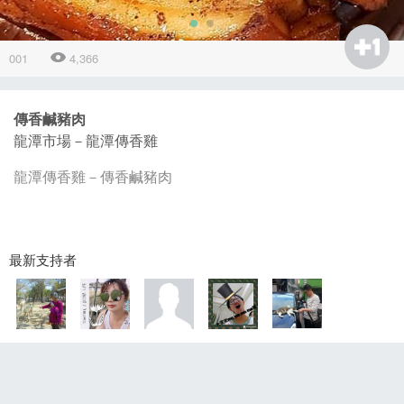
001
4,366
傳香鹹豬肉
龍潭市場－龍潭傳香雞
龍潭傳香雞－傳香鹹豬肉
最新支持者