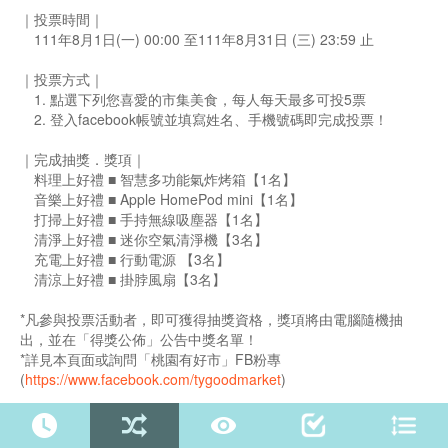
｜投票時間｜
111年8月1日(一) 00:00 至111年8月31日 (三) 23:59 止
｜投票方式｜
1. 點選下列您喜愛的市集美食，每人每天最多可投5票
2. 登入facebook帳號並填寫姓名、手機號碼即完成投票！
｜完成抽獎．獎項｜
料理上好禮 ■ 智慧多功能氣炸烤箱【1名】
音樂上好禮 ■ Apple HomePod mini【1名】
打掃上好禮 ■ 手持無線吸塵器【1名】
清淨上好禮 ■ 迷你空氣清淨機【3名】
充電上好禮 ■ 行動電源 【3名】
清涼上好禮 ■ 掛脖風扇【3名】
*凡參與投票活動者，即可獲得抽獎資格，獎項將由電腦隨機抽
出，並在「得獎公佈」公告中獎名單！
*詳見本頁面或詢問「桃園有好市」FB粉專
(
https://www.facebook.com/tygoodmarket
)