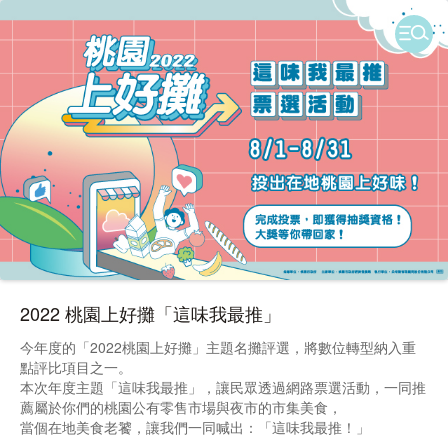
2022 桃園上好攤「這味我最推」
今年度的「2022桃園上好攤」主題名攤評選，將數位轉型納入重
點評比項目之一。
本次年度主題「這味我最推」，讓民眾透過網路票選活動，一同推
薦屬於你們的桃園公有零售市場與夜市的市集美食，
當個在地美食老饕，讓我們一同喊出：「這味我最推！」